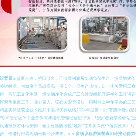
议背景
\n盛夏未央，骄阳似火，正值煤制油系统满负荷生产、提质增效创
关键时期。为激发全员战高温、保安全、促生产热情，进一步关爱职工身
康丰富职工文化生活，煤制油净化合成厂工会近期组织开展半年工作讲评
评聚焦重点工作、凝心聚力、暖心关爱等模块，同时对上半年举办的工艺
精益实操暨安全技术比武中取得优异成绩2024年度第一批“普惠添活力凝
气神”暖心团体中业务保障和组织管理经验进行例，结合“春夏清凉驿站”
代通报旅游休假安排，全面检验阶段性“建家”在务实高效中落实效果并对
步工作进行部署现场检验经验成果。\n\n
多项议程密集督查闭环推动得力