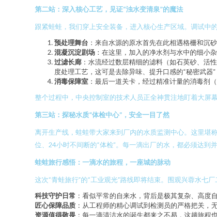
第二站：深入核心工艺，见证“浊水变清泉”的魔法
跟紧蛙蛙，我们穿上安全装备，进入核心生产区域。调试中
预处理舞台
：来自水源的原水首先在此相遇格栅和沉砂
混凝沉淀剧场
：在这里，加入的净水剂与水中的细小杂
过滤长廊
：水流经过数层精细的滤料（如石英砂、活性
度处理工艺，这可是去除异味、提升口感的“秘密武器”
消毒保障室
：最后一道关卡，经过精准计量的消毒剂（
整个过程中，中央控制室的技术人员正全神贯注地盯着大屏
第三站：探秘水质“体检中心”，安全一目了然
离开生产线，蛙蛙带大家来到厂内的水质监测中心。这里堪称
位、24小时不间断的“体检”。每一滴出厂的水，都必须达
蛙蛙旅行感悟：一滴水的旅程，一座城的脉动
这次“青蛙旅行”的“工业观光”路线即将结束。围观兴蓉水七
科技守护日常
：看似平常的自来水，背后是极其复杂、高度
匠心保障品质
：从工程师的精心调试到检测员的严格把关，
资源值得敬畏
：每一滴清洁水的诞生都来之不易，这趟旅程