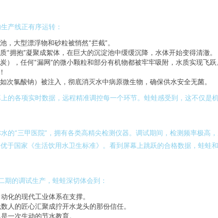
的生产线正有序运转：
池，大型漂浮物和砂粒被悄然“拦截”。
质“拥抱”凝聚成絮体，在巨大的沉淀池中缓缓沉降，水体开始变得清澈。
炭），任何“漏网”的微小颗粒和部分有机物都被牢牢吸附，水质实现飞跃。
！
如次氯酸钠）被注入，彻底消灭水中病原微生物，确保供水安全无菌。
幕上的各项实时数据，远程精准调控每一个环节。蛙蛙感受到，这不仅是
水的“三甲医院”，拥有各类高精尖检测仪器。调试期间，检测频率极高，
到并优于国家《生活饮用水卫生标准》。看到屏幕上跳跃的合格数据，蛙蛙
厂二期的调试生产，蛙蛙深切体会到：
自动化的现代工业体系在支撑。
无数人的匠心汇聚成拧开水龙头的那份信任。
也是一次生动的节水教育。