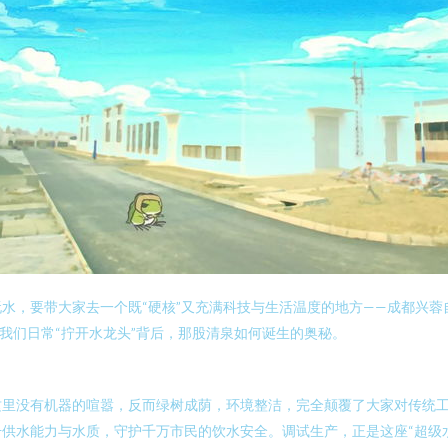
水，要带大家去一个既“硬核”又充满科技与生活温度的地方——成都兴蓉
我们日常“拧开水龙头”背后，那股清泉如何诞生的奥秘。
这里没有机器的喧嚣，反而绿树成荫，环境整洁，完全颠覆了大家对传统
供水能力与水质，守护千万市民的饮水安全。调试生产，正是这座“超级水