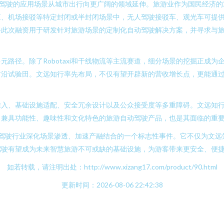
动驾驶的应用场景从城市出行向更广阔的领域延伸。旅游业作为国民经济的
、机场接驳等特定封闭或半封闭场景中，无人驾驶接驳车、观光车可提供
将此次融资用于研发针对旅游场景的定制化自动驾驶解决方案，并寻求与
路径。除了Robotaxi和干线物流等主流赛道，细分场景的挖掘正成
前沿试验田。文远知行率先布局，不仅有望开辟新的营收增长点，更能通
准入、基础设施适配、安全冗余设计以及公众接受度等多重障碍。文远知
出兼具功能性、趣味性和文化特色的旅游自动驾驶产品，也是其面临的重
动驾驶行业深化场景渗透、加速产融结合的一个标志性事件。它不仅为文远
驾驶有望成为未来智慧旅游不可或缺的基础设施，为游客带来更安全、便
如若转载，请注明出处：http://www.xizang17.com/product/90.html
更新时间：2026-08-06 22:42:38